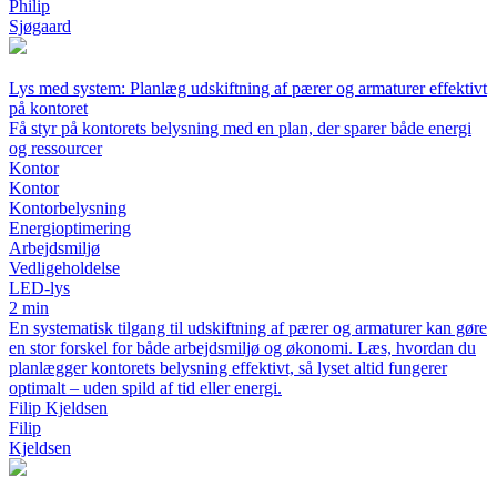
Philip
Sjøgaard
Lys med system: Planlæg udskiftning af pærer og armaturer effektivt
på kontoret
Få styr på kontorets belysning med en plan, der sparer både energi
og ressourcer
Kontor
Kontor
Kontorbelysning
Energioptimering
Arbejdsmiljø
Vedligeholdelse
LED-lys
2 min
En systematisk tilgang til udskiftning af pærer og armaturer kan gøre
en stor forskel for både arbejdsmiljø og økonomi. Læs, hvordan du
planlægger kontorets belysning effektivt, så lyset altid fungerer
optimalt – uden spild af tid eller energi.
Filip Kjeldsen
Filip
Kjeldsen