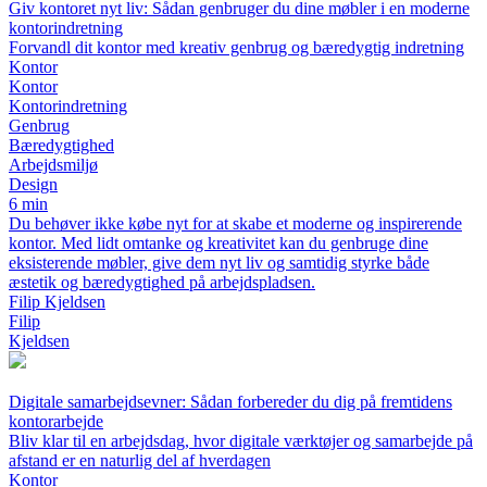
Giv kontoret nyt liv: Sådan genbruger du dine møbler i en moderne
kontorindretning
Forvandl dit kontor med kreativ genbrug og bæredygtig indretning
Kontor
Kontor
Kontorindretning
Genbrug
Bæredygtighed
Arbejdsmiljø
Design
6 min
Du behøver ikke købe nyt for at skabe et moderne og inspirerende
kontor. Med lidt omtanke og kreativitet kan du genbruge dine
eksisterende møbler, give dem nyt liv og samtidig styrke både
æstetik og bæredygtighed på arbejdspladsen.
Filip Kjeldsen
Filip
Kjeldsen
Digitale samarbejdsevner: Sådan forbereder du dig på fremtidens
kontorarbejde
Bliv klar til en arbejdsdag, hvor digitale værktøjer og samarbejde på
afstand er en naturlig del af hverdagen
Kontor