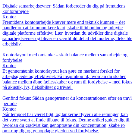
Digitale samarbejdsevner: Sådan forbereder du dig på fremtidens
kontorarbejde
Kontor
Fremtidens kontorarbejde kræver mere end teknisk kunnen – det
handler om at kommunikere klart, skabe tillid online og udnytte
digitale platforme effektivt. Lær, hvordan du udvikler dine digitale
samarbejdsevner og bliver en værdifuld del af det moderne, fleksible
arbejdsliv.
Kontorlayout med omtanke – skab balance mellem samarbejde og
fordybelse
Kontor
Et gennemtænkt kontorlayout kan gøre en markant forskel for
arbejdsglæde og effektivitet. Få inspiration til, hvordan du skaber
balance mellem åbne fællesskaber og rum til fordybelse – med fokus
på akustik, lys, fleksibilitet og trivsel.
Genfind fokus: Sådan genoptræner du koncentrationen efter en travl
periode
Kontor
Når tempoet har været højt, og tankerne flyver i alle retninger, kan
det være svært at finde tilbage til fokus. Denne artikel guider dig til,
hvordan du gradvist kan genoptræne din koncentration, skabe ro
omkring dig og genopdage glæden ved fordybelse.