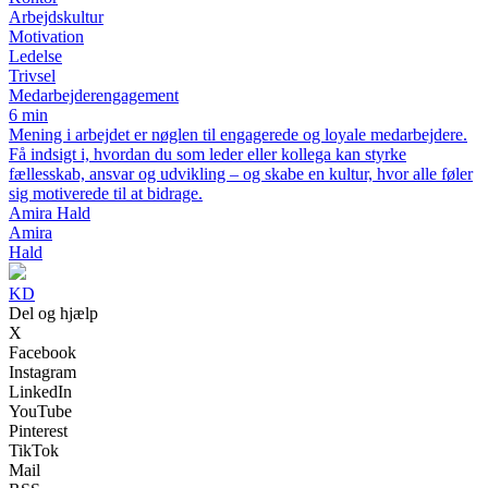
Arbejdskultur
Motivation
Ledelse
Trivsel
Medarbejderengagement
6 min
Mening i arbejdet er nøglen til engagerede og loyale medarbejdere.
Få indsigt i, hvordan du som leder eller kollega kan styrke
fællesskab, ansvar og udvikling – og skabe en kultur, hvor alle føler
sig motiverede til at bidrage.
Amira Hald
Amira
Hald
KD
Del og hjælp
X
Facebook
Instagram
LinkedIn
YouTube
Pinterest
TikTok
Mail