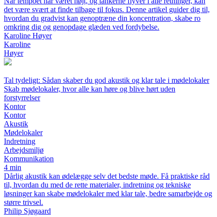
Når tempoet har været højt, og tankerne flyver i alle retninger, kan
det være svært at finde tilbage til fokus. Denne artikel guider dig til,
hvordan du gradvist kan genoptræne din koncentration, skabe ro
omkring dig og genopdage glæden ved fordybelse.
Karoline Høyer
Karoline
Høyer
Tal tydeligt: Sådan skaber du god akustik og klar tale i mødelokaler
Skab mødelokaler, hvor alle kan høre og blive hørt uden
forstyrrelser
Kontor
Kontor
Akustik
Mødelokaler
Indretning
Arbejdsmiljø
Kommunikation
4 min
Dårlig akustik kan ødelægge selv det bedste møde. Få praktiske råd
til, hvordan du med de rette materialer, indretning og tekniske
løsninger kan skabe mødelokaler med klar tale, bedre samarbejde og
større trivsel.
Philip Sjøgaard