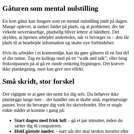
Gåturen som mental nulstilling
En kort gåtur kan fungere som en mental nulstilling midt på dagen.
Mange oplever, at tanker falder på plads, og at problemer, der før
virkede uoverskuelige, pludselig bliver lettere at håndtere. Det
skyldes, at hjernen arbejder anderledes, når vi bevæger os – den får
plads til at bearbejde information og skabe nye forbindelser.
Hvis du arbejder i et kontormiljø, kan du gøre gåturen til en fast del
af din rutine. Tag en kollega med på en “walk and talk”, eller brug
frokostpausen på at gå en runde omkring bygningen. Det kræver
ikke planlægning, men kan give stor effekt.
Små skridt, stor forskel
Det vigtigste er at gøre det nemt for dig selv. Du behøver ikke
planlægge lange ture – det handler om at skabe små, regelmæssige
pauser, hvor du bevæger dig væk fra skrivebordet. Her er nogle
enkle måder at komme i gang på:
Start dagen med frisk luft
– gå et par minutter, inden du
sætter dig til computeren.
Hold gående møder
– især når der skal tænkes kreativt eller