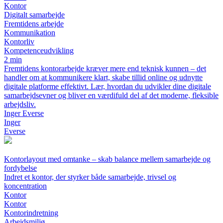
Kontor
Digitalt samarbejde
Fremtidens arbejde
Kommunikation
Kontorliv
Kompetenceudvikling
2 min
Fremtidens kontorarbejde kræver mere end teknisk kunnen – det
handler om at kommunikere klart, skabe tillid online og udnytte
digitale platforme effektivt. Lær, hvordan du udvikler dine digitale
samarbejdsevner og bliver en værdifuld del af det moderne, fleksible
arbejdsliv.
Inger Everse
Inger
Everse
Kontorlayout med omtanke – skab balance mellem samarbejde og
fordybelse
Indret et kontor, der styrker både samarbejde, trivsel og
koncentration
Kontor
Kontor
Kontorindretning
Arbejdsmiljø