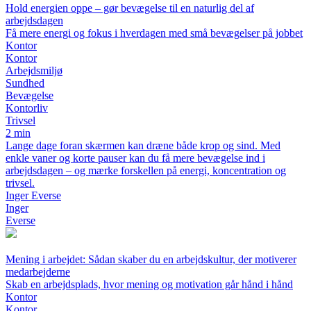
Hold energien oppe – gør bevægelse til en naturlig del af
arbejdsdagen
Få mere energi og fokus i hverdagen med små bevægelser på jobbet
Kontor
Kontor
Arbejdsmiljø
Sundhed
Bevægelse
Kontorliv
Trivsel
2 min
Lange dage foran skærmen kan dræne både krop og sind. Med
enkle vaner og korte pauser kan du få mere bevægelse ind i
arbejdsdagen – og mærke forskellen på energi, koncentration og
trivsel.
Inger Everse
Inger
Everse
Mening i arbejdet: Sådan skaber du en arbejdskultur, der motiverer
medarbejderne
Skab en arbejdsplads, hvor mening og motivation går hånd i hånd
Kontor
Kontor